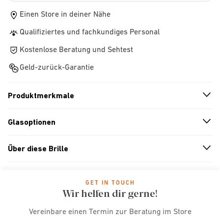
Einen Store in deiner Nähe
Qualifiziertes und fachkundiges Personal
Kostenlose Beratung und Sehtest
Geld-zurück-Garantie
Produktmerkmale
n
A
r
r
o
w
i
c
o
Glasoptionen
n
A
r
r
o
w
i
c
o
Über diese Brille
n
A
r
r
o
w
i
c
o
GET IN TOUCH
Wir helfen dir gerne!
Vereinbare einen Termin zur Beratung im Store