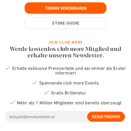
TERMIN VEREINBAREN
STORE-SUCHE
JOIN CLUB MORE
Werde kostenlos club more Mitglied und
erhalte unseren Newsletter.
Erhalte exklusive Preisvorteile und sei immer als Erster
Check
informiert
icon
Spannende club more Events
Check
icon
Gratis Brillenetui
Check
icon
Mehr als 1 Million Mitglieder sind bereits überzeugt
Check
icon
Email
REGISTRIEREN
address