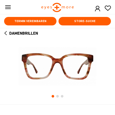
Skip
to
main
content
TERMIN VEREINBAREN
STORE-SUCHE
DAMENBRILLEN
ARROW
BACK