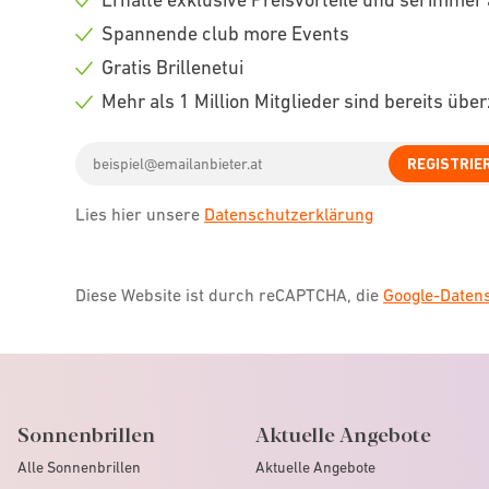
Check
Spannende club more Events
icon
Check
Gratis Brillenetui
icon
Check
Mehr als 1 Million Mitglieder sind bereits übe
icon
Check
Email
icon
REGISTRIE
address
Lies hier unsere
Datenschutzerklärung
Diese Website ist durch reCAPTCHA, die
Google-Date
Sonnenbrillen
Aktuelle Angebote
Alle Sonnenbrillen
Aktuelle Angebote