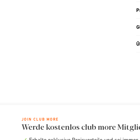
P
G
Ü
JOIN CLUB MORE
Werde kostenlos club more Mitgli
Erhalte exklusive Preisvorteile und sei immer 