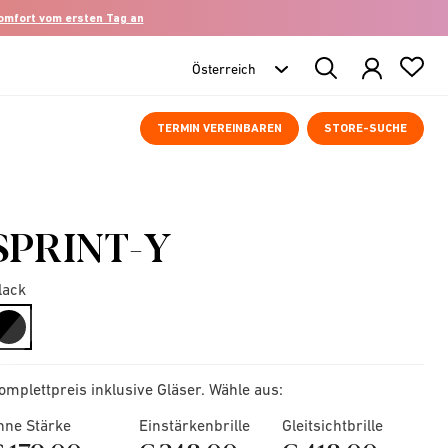
komfort vom ersten Tag an
Search
Products
TERMIN VEREINBAREN
STORE-SUCHE
SPRINT-Y
lack
selected
omplettpreis inklusive Gläser. Wähle aus:
hne Stärke
Einstärkenbrille
Gleitsichtbrille