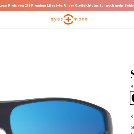
 zum Preis von 2! |
Premium Lifestyle: Unser Gleitsichtglas für noch mehr Seh
B
K
o