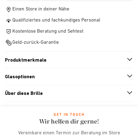
Einen Store in deiner Nähe
Qualifiziertes und fachkundiges Personal
Kostenlose Beratung und Sehtest
Geld-zurück-Garantie
Produktmerkmale
n
A
r
r
o
w
i
c
o
Glasoptionen
n
A
r
r
o
w
i
c
o
Über diese Brille
n
A
r
r
o
w
i
c
o
GET IN TOUCH
Wir helfen dir gerne!
Vereinbare einen Termin zur Beratung im Store