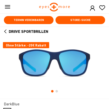
Skip
to
main
content
TERMIN VEREINBAREN
STORE-SUCHE
DRIIVE SPORTBRILLEN
ARROW
BACK
Ohne Stärke: -20€ Rabatt
DarkBlue