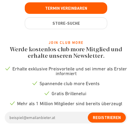
TERMIN VEREINBAREN
STORE-SUCHE
JOIN CLUB MORE
Werde kostenlos club more Mitglied und
erhalte unseren Newsletter.
Erhalte exklusive Preisvorteile und sei immer als Erster
Check
informiert
icon
Spannende club more Events
Check
icon
Gratis Brillenetui
Check
icon
Mehr als 1 Million Mitglieder sind bereits überzeugt
Check
icon
Email
REGISTRIEREN
address