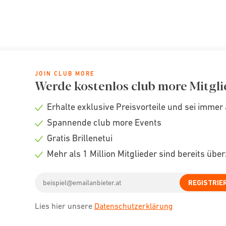
JOIN CLUB MORE
Werde kostenlos club more Mitgli
Erhalte exklusive Preisvorteile und sei immer 
Check
Spannende club more Events
icon
Check
Gratis Brillenetui
icon
Check
Mehr als 1 Million Mitglieder sind bereits übe
icon
Check
Email
icon
REGISTRIE
address
Lies hier unsere
Datenschutzerklärung