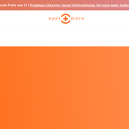
 zum Preis von 2! |
Premium Lifestyle: Unser Gleitsichtglas für noch mehr Seh