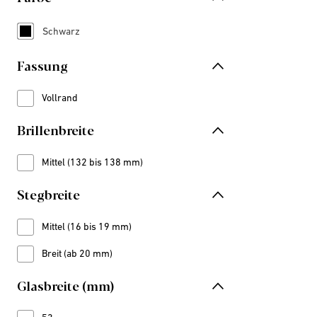
Schwarz
Refine by Farbe: Schwarz
Fassung
Vollrand
Refine by Fassung: Vollrand
Brillenbreite
Mittel (132 bis 138 mm)
Refine by Brillenbreite: Mittel (132 bis 138 mm)
Stegbreite
Mittel (16 bis 19 mm)
Refine by Stegbreite: Mittel (16 bis 19 mm)
Breit (ab 20 mm)
Refine by Stegbreite: Breit (ab 20 mm)
Glasbreite (mm)