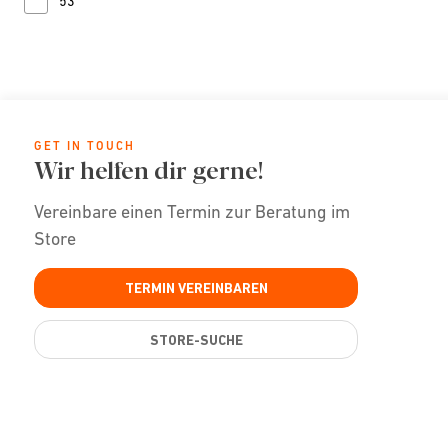
53
Refine by Glasbreite (mm): 53
GET IN TOUCH
Wir helfen dir gerne!
Vereinbare einen Termin zur Beratung im
Store
TERMIN VEREINBAREN
STORE-SUCHE