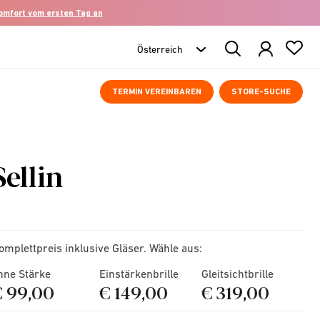
komfort vom ersten Tag an
Search
Products
TERMIN VEREINBAREN
STORE-SUCHE
Sellin
omplettpreis inklusive Gläser. Wähle aus:
hne Stärke
Einstärkenbrille
Gleitsichtbrille
€ 99,00
€ 149,00
€ 319,00