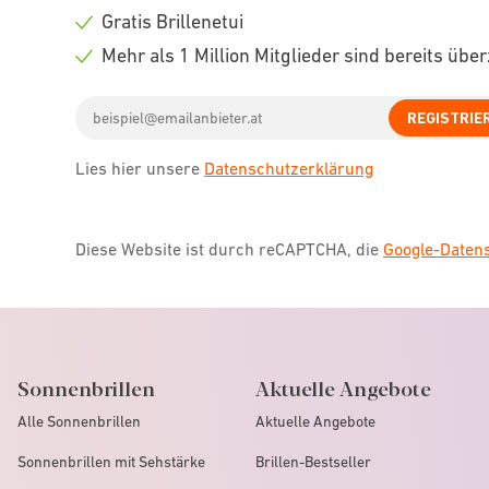
icon
Check
Gratis Brillenetui
icon
Check
Mehr als 1 Million Mitglieder sind bereits übe
icon
Check
Email
icon
REGISTRIE
address
Lies hier unsere
Datenschutzerklärung
Diese Website ist durch reCAPTCHA, die
Google-Date
Sonnenbrillen
Aktuelle Angebote
Alle Sonnenbrillen
Aktuelle Angebote
Sonnenbrillen mit Sehstärke
Brillen-Bestseller