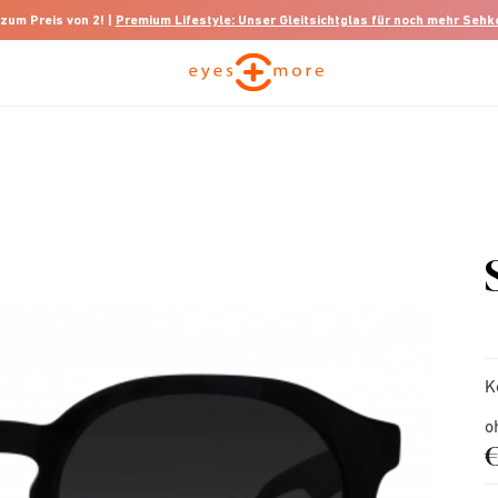
 zum Preis von 2! |
Premium Lifestyle: Unser Gleitsichtglas für noch mehr Seh
K
o