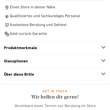
Einen Store in deiner Nähe
Qualifiziertes und fachkundiges Personal
Kostenlose Beratung und Sehtest
Geld-zurück-Garantie
Produktmerkmale
n
A
r
r
o
w
i
c
o
Glasoptionen
n
A
r
r
o
w
i
c
o
Über diese Brille
n
A
r
r
o
w
i
c
o
GET IN TOUCH
Wir helfen dir gerne!
Vereinbare einen Termin zur Beratung im Store