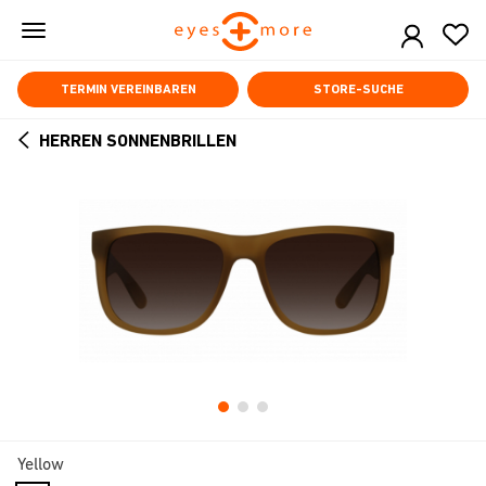
Skip
to
main
content
TERMIN VEREINBAREN
STORE-SUCHE
HERREN SONNENBRILLEN
ARROW
BACK
Yellow