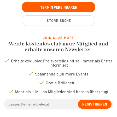
TERMIN VEREINBAREN
STORE-SUCHE
JOIN CLUB MORE
Werde kostenlos club more Mitglied und
erhalte unseren Newsletter.
Erhalte exklusive Preisvorteile und sei immer als Erster
Check
informiert
icon
Spannende club more Events
Check
icon
Gratis Brillenetui
Check
icon
Mehr als 1 Million Mitglieder sind bereits überzeugt
Check
icon
Email
REGISTRIEREN
address