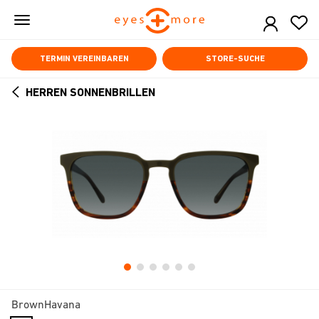
Skip
to
main
content
TERMIN VEREINBAREN
STORE-SUCHE
HERREN SONNENBRILLEN
ARROW
BACK
BrownHavana