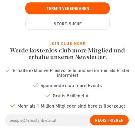
TERMIN VEREINBAREN
STORE-SUCHE
JOIN CLUB MORE
Werde kostenlos club more Mitglied und
erhalte unseren Newsletter.
Erhalte exklusive Preisvorteile und sei immer als Erster
Check
informiert
icon
Spannende club more Events
Check
icon
Gratis Brillenetui
Check
icon
Mehr als 1 Million Mitglieder sind bereits überzeugt
Check
icon
Email
REGISTRIEREN
address