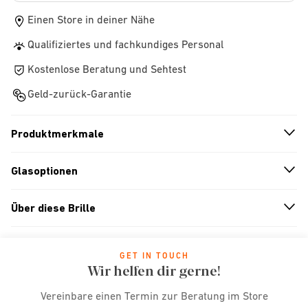
Einen Store in deiner Nähe
Qualifiziertes und fachkundiges Personal
Kostenlose Beratung und Sehtest
Geld-zurück-Garantie
Produktmerkmale
n
A
r
r
o
w
i
c
o
Glasoptionen
n
A
r
r
o
w
i
c
o
Über diese Brille
n
A
r
r
o
w
i
c
o
GET IN TOUCH
Wir helfen dir gerne!
Vereinbare einen Termin zur Beratung im Store