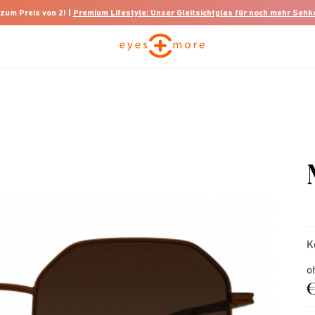
 zum Preis von 2! |
Premium Lifestyle: Unser Gleitsichtglas für noch mehr Seh
K
o