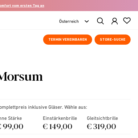
komfort vom ersten Tag an
Search
Products
TERMIN VEREINBAREN
STORE-SUCHE
Morsum
omplettpreis inklusive Gläser. Wähle aus:
hne Stärke
Einstärkenbrille
Gleitsichtbrille
€ 99,00
€ 149,00
€ 319,00