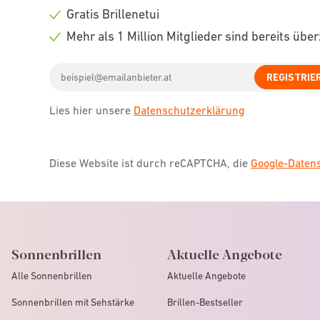
icon
Check
Gratis Brillenetui
icon
Check
Mehr als 1 Million Mitglieder sind bereits übe
icon
Check
Email
icon
REGISTRIE
address
Lies hier unsere
Datenschutzerklärung
Diese Website ist durch reCAPTCHA, die
Google-Date
Sonnenbrillen
Aktuelle Angebote
Alle Sonnenbrillen
Aktuelle Angebote
Sonnenbrillen mit Sehstärke
Brillen-Bestseller