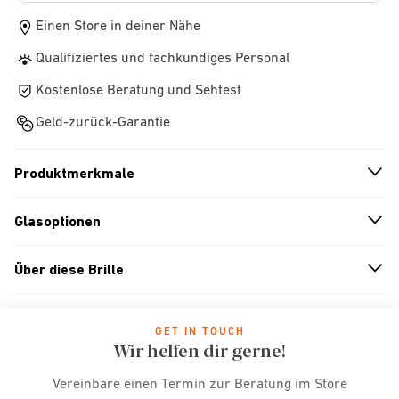
Einen Store in deiner Nähe
Qualifiziertes und fachkundiges Personal
Kostenlose Beratung und Sehtest
Geld-zurück-Garantie
Produktmerkmale
n
A
r
r
o
w
i
c
o
Glasoptionen
n
A
r
r
o
w
i
c
o
Über diese Brille
n
A
r
r
o
w
i
c
o
GET IN TOUCH
Wir helfen dir gerne!
Vereinbare einen Termin zur Beratung im Store