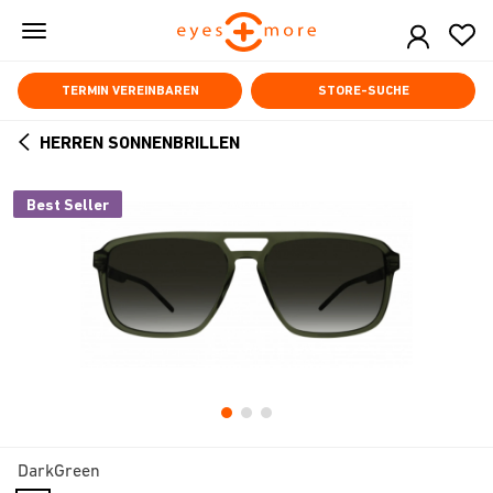
Skip
to
main
content
TERMIN VEREINBAREN
STORE-SUCHE
HERREN SONNENBRILLEN
ARROW
BACK
Best Seller
DarkGreen