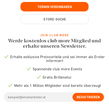
TERMIN VEREINBAREN
STORE-SUCHE
JOIN CLUB MORE
Werde kostenlos club more Mitglied und
erhalte unseren Newsletter.
Erhalte exklusive Preisvorteile und sei immer als Erster
Check
informiert
icon
Spannende club more Events
Check
icon
Gratis Brillenetui
Check
icon
Mehr als 1 Million Mitglieder sind bereits überzeugt
Check
icon
Email
REGISTRIEREN
address