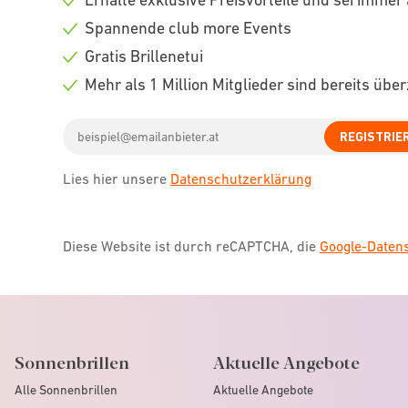
Check
Spannende club more Events
icon
Check
Gratis Brillenetui
icon
Check
Mehr als 1 Million Mitglieder sind bereits übe
icon
Check
Email
icon
REGISTRIE
address
Lies hier unsere
Datenschutzerklärung
Diese Website ist durch reCAPTCHA, die
Google-Date
Sonnenbrillen
Aktuelle Angebote
Alle Sonnenbrillen
Aktuelle Angebote