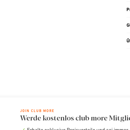
P
G
Ü
JOIN CLUB MORE
Werde kostenlos club more Mitgli
Erhalte exklusive Preisvorteile und sei immer 