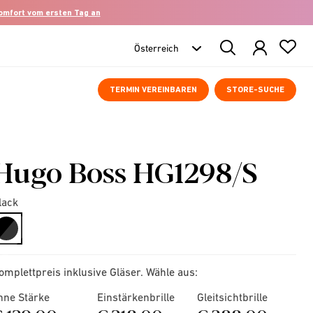
komfort vom ersten Tag an
Search
Products
TERMIN VEREINBAREN
STORE-SUCHE
Hugo Boss HG1298/S
lack
selected
omplettpreis inklusive Gläser. Wähle aus:
hne Stärke
Einstärkenbrille
Gleitsichtbrille