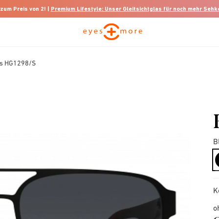
 zum Preis von 2! |
Premium Lifestyle: Unser Gleitsichtglas für noch mehr Seh
ss HG1298/S
B
K
o