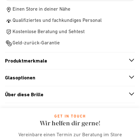
Einen Store in deiner Nähe
Qualifiziertes und fachkundiges Personal
Kostenlose Beratung und Sehtest
Geld-zurück-Garantie
Produktmerkmale
n
A
r
r
o
w
i
c
o
Glasoptionen
n
A
r
r
o
w
i
c
o
Über diese Brille
n
A
r
r
o
w
i
c
o
GET IN TOUCH
Wir helfen dir gerne!
Vereinbare einen Termin zur Beratung im Store