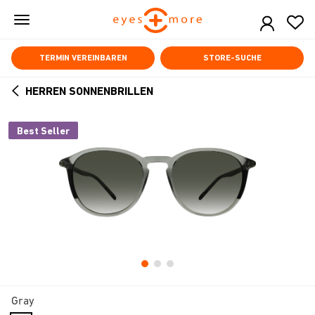
Skip
to
main
content
TERMIN VEREINBAREN
STORE-SUCHE
HERREN SONNENBRILLEN
ARROW
BACK
Best Seller
Gray