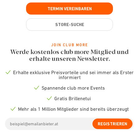
TERMIN VEREINBAREN
STORE-SUCHE
JOIN CLUB MORE
Werde kostenlos club more Mitglied und
erhalte unseren Newsletter.
Erhalte exklusive Preisvorteile und sei immer als Erster
Check
informiert
icon
Spannende club more Events
Check
icon
Gratis Brillenetui
Check
icon
Mehr als 1 Million Mitglieder sind bereits überzeugt
Check
icon
Email
REGISTRIEREN
address