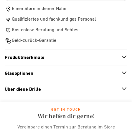
Einen Store in deiner Nähe
Qualifiziertes und fachkundiges Personal
Kostenlose Beratung und Sehtest
Geld-zurück-Garantie
Produktmerkmale
n
A
r
r
o
w
i
c
o
Glasoptionen
n
A
r
r
o
w
i
c
o
Über diese Brille
n
A
r
r
o
w
i
c
o
GET IN TOUCH
Wir helfen dir gerne!
Vereinbare einen Termin zur Beratung im Store