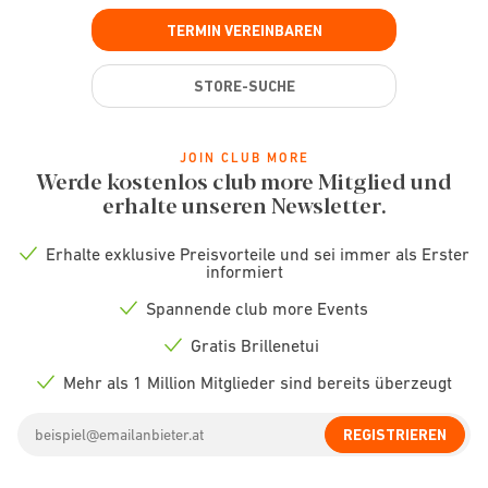
TERMIN VEREINBAREN
STORE-SUCHE
JOIN CLUB MORE
Werde kostenlos club more Mitglied und
erhalte unseren Newsletter.
Erhalte exklusive Preisvorteile und sei immer als Erster
Check
informiert
icon
Spannende club more Events
Check
icon
Gratis Brillenetui
Check
icon
Mehr als 1 Million Mitglieder sind bereits überzeugt
Check
icon
Email
REGISTRIEREN
address