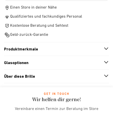
Einen Store in deiner Nähe
Qualifiziertes und fachkundiges Personal
Kostenlose Beratung und Sehtest
Geld-zurück-Garantie
Produktmerkmale
n
A
r
r
o
w
i
c
o
Glasoptionen
n
A
r
r
o
w
i
c
o
Über diese Brille
n
A
r
r
o
w
i
c
o
GET IN TOUCH
Wir helfen dir gerne!
Vereinbare einen Termin zur Beratung im Store