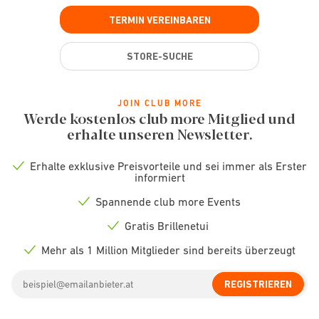
TERMIN VEREINBAREN
STORE-SUCHE
JOIN CLUB MORE
Werde kostenlos club more Mitglied und
erhalte unseren Newsletter.
Erhalte exklusive Preisvorteile und sei immer als Erster
Check
informiert
icon
Spannende club more Events
Check
icon
Gratis Brillenetui
Check
icon
Mehr als 1 Million Mitglieder sind bereits überzeugt
Check
icon
Email
REGISTRIEREN
address