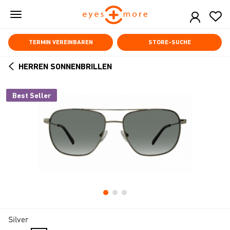
Skip
to
main
content
TERMIN VEREINBAREN
STORE-SUCHE
HERREN SONNENBRILLEN
ARROW
BACK
Best Seller
Silver