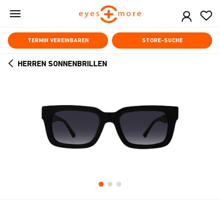
Skip
to
main
content
TERMIN VEREINBAREN
STORE-SUCHE
HERREN SONNENBRILLEN
ARROW
BACK