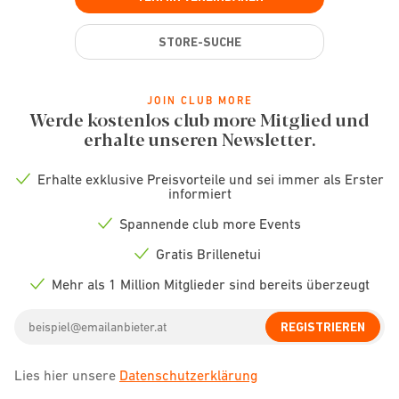
STORE-SUCHE
JOIN CLUB MORE
Werde kostenlos club more Mitglied und
erhalte unseren Newsletter.
Erhalte exklusive Preisvorteile und sei immer als Erster
Check
informiert
icon
Spannende club more Events
Check
icon
Gratis Brillenetui
Check
icon
Mehr als 1 Million Mitglieder sind bereits überzeugt
Check
icon
Email
REGISTRIEREN
address
Lies hier unsere
Datenschutzerklärung