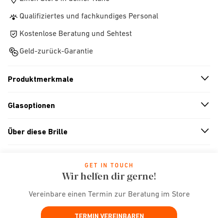
Qualifiziertes und fachkundiges Personal
Kostenlose Beratung und Sehtest
Geld-zurück-Garantie
Produktmerkmale
n
A
r
r
o
w
i
c
o
Glasoptionen
n
A
r
r
o
w
i
c
o
Über diese Brille
n
A
r
r
o
w
i
c
o
GET IN TOUCH
Wir helfen dir gerne!
Vereinbare einen Termin zur Beratung im Store
TERMIN VEREINBAREN