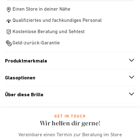
Einen Store in deiner Nähe
Qualifiziertes und fachkundiges Personal
Kostenlose Beratung und Sehtest
Geld-zurück-Garantie
Produktmerkmale
n
A
r
r
o
w
i
c
o
Glasoptionen
n
A
r
r
o
w
i
c
o
Über diese Brille
n
A
r
r
o
w
i
c
o
GET IN TOUCH
Wir helfen dir gerne!
Vereinbare einen Termin zur Beratung im Store