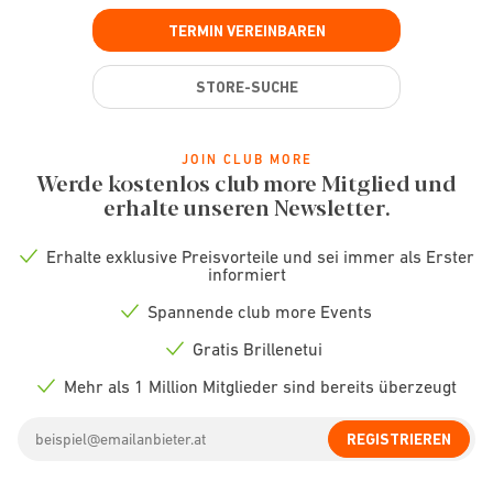
TERMIN VEREINBAREN
STORE-SUCHE
JOIN CLUB MORE
Werde kostenlos club more Mitglied und
erhalte unseren Newsletter.
Erhalte exklusive Preisvorteile und sei immer als Erster
Check
informiert
icon
Spannende club more Events
Check
icon
Gratis Brillenetui
Check
icon
Mehr als 1 Million Mitglieder sind bereits überzeugt
Check
icon
Email
REGISTRIEREN
address