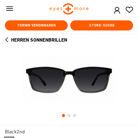
Skip
to
main
content
TERMIN VEREINBAREN
STORE-SUCHE
HERREN SONNENBRILLEN
ARROW
BACK
Black2nd