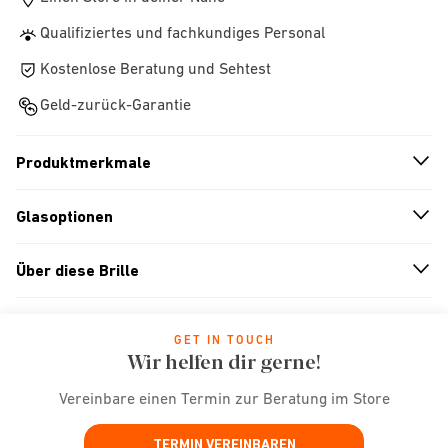
Qualifiziertes und fachkundiges Personal
Kostenlose Beratung und Sehtest
Geld-zurück-Garantie
Produktmerkmale
n
A
r
r
o
w
i
c
o
Glasoptionen
n
A
r
r
o
w
i
c
o
Über diese Brille
n
A
r
r
o
w
i
c
o
GET IN TOUCH
Wir helfen dir gerne!
Vereinbare einen Termin zur Beratung im Store
TERMIN VEREINBAREN