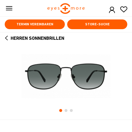
Skip
to
main
content
TERMIN VEREINBAREN
STORE-SUCHE
HERREN SONNENBRILLEN
ARROW
BACK