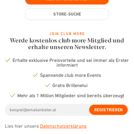
STORE-SUCHE
JOIN CLUB MORE
Werde kostenlos club more Mitglied und
erhalte unseren Newsletter.
Erhalte exklusive Preisvorteile und sei immer als Erster
Check
informiert
icon
Spannende club more Events
Check
icon
Gratis Brillenetui
Check
icon
Mehr als 1 Million Mitglieder sind bereits überzeugt
Check
icon
Email
REGISTRIEREN
address
Lies hier unsere
Datenschutzerklärung