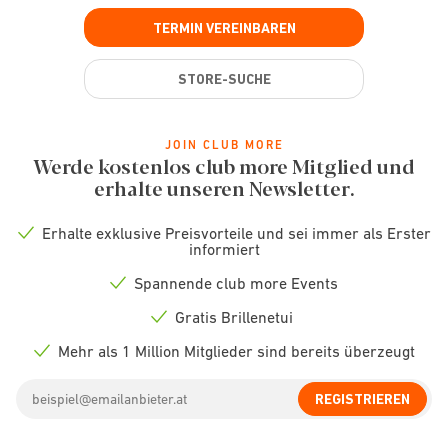
TERMIN VEREINBAREN
STORE-SUCHE
JOIN CLUB MORE
Werde kostenlos club more Mitglied und
erhalte unseren Newsletter.
Erhalte exklusive Preisvorteile und sei immer als Erster
Check
informiert
icon
Spannende club more Events
Check
icon
Gratis Brillenetui
Check
icon
Mehr als 1 Million Mitglieder sind bereits überzeugt
Check
icon
Email
REGISTRIEREN
address