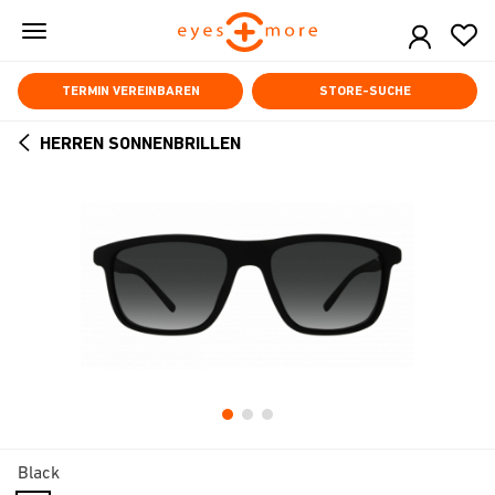
Skip
to
main
content
TERMIN VEREINBAREN
STORE-SUCHE
HERREN SONNENBRILLEN
ARROW
BACK
Black