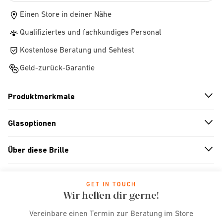
Einen Store in deiner Nähe
Qualifiziertes und fachkundiges Personal
Kostenlose Beratung und Sehtest
Geld-zurück-Garantie
Produktmerkmale
n
A
r
r
o
w
i
c
o
Glasoptionen
n
A
r
r
o
w
i
c
o
Über diese Brille
n
A
r
r
o
w
i
c
o
GET IN TOUCH
Wir helfen dir gerne!
Vereinbare einen Termin zur Beratung im Store