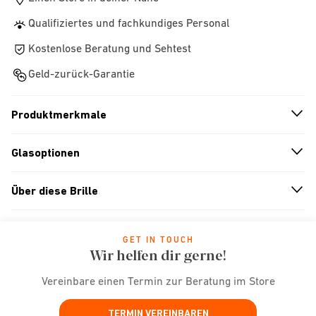
Qualifiziertes und fachkundiges Personal
Kostenlose Beratung und Sehtest
Geld-zurück-Garantie
Produktmerkmale
n
A
r
r
o
w
i
c
o
Glasoptionen
n
A
r
r
o
w
i
c
o
Über diese Brille
n
A
r
r
o
w
i
c
o
GET IN TOUCH
Wir helfen dir gerne!
Vereinbare einen Termin zur Beratung im Store
TERMIN VEREINBAREN