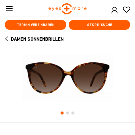
Skip
to
main
content
TERMIN VEREINBAREN
STORE-SUCHE
DAMEN SONNENBRILLEN
ARROW
BACK