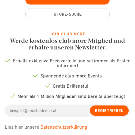
STORE-SUCHE
JOIN CLUB MORE
Werde kostenlos club more Mitglied und
erhalte unseren Newsletter.
Erhalte exklusive Preisvorteile und sei immer als Erster
Check
informiert
icon
Spannende club more Events
Check
icon
Gratis Brillenetui
Check
icon
Mehr als 1 Million Mitglieder sind bereits überzeugt
Check
icon
Email
REGISTRIEREN
address
Lies hier unsere
Datenschutzerklärung