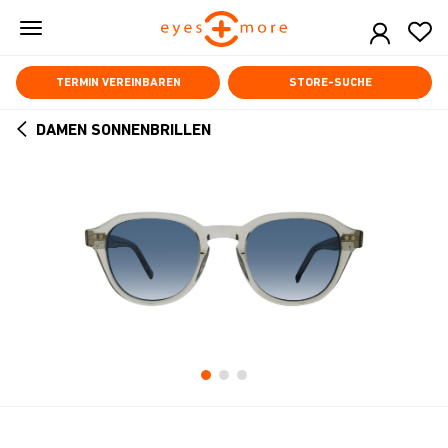
Skip
to
main
content
TERMIN VEREINBAREN
STORE-SUCHE
DAMEN SONNENBRILLEN
ARROW
BACK