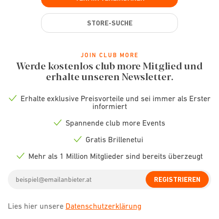
STORE-SUCHE
JOIN CLUB MORE
Werde kostenlos club more Mitglied und
erhalte unseren Newsletter.
Erhalte exklusive Preisvorteile und sei immer als Erster
Check
informiert
icon
Spannende club more Events
Check
icon
Gratis Brillenetui
Check
icon
Mehr als 1 Million Mitglieder sind bereits überzeugt
Check
icon
Email
REGISTRIEREN
address
Lies hier unsere
Datenschutzerklärung