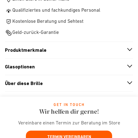
Qualifiziertes und fachkundiges Personal
Kostenlose Beratung und Sehtest
Geld-zurück-Garantie
Produktmerkmale
n
A
r
r
o
w
i
c
o
Glasoptionen
n
A
r
r
o
w
i
c
o
Über diese Brille
n
A
r
r
o
w
i
c
o
GET IN TOUCH
Wir helfen dir gerne!
Vereinbare einen Termin zur Beratung im Store
TERMIN VEREINBAREN