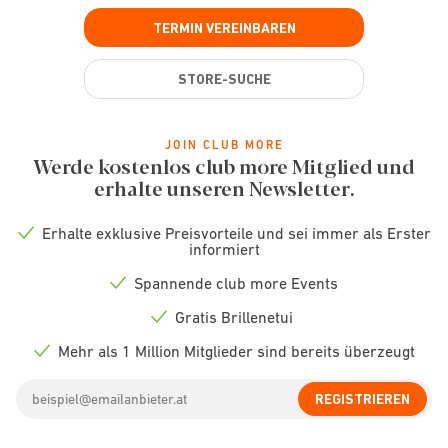
TERMIN VEREINBAREN
STORE-SUCHE
JOIN CLUB MORE
Werde kostenlos club more Mitglied und
erhalte unseren Newsletter.
Erhalte exklusive Preisvorteile und sei immer als Erster
Check
informiert
icon
Spannende club more Events
Check
icon
Gratis Brillenetui
Check
icon
Mehr als 1 Million Mitglieder sind bereits überzeugt
Check
icon
Email
REGISTRIEREN
address