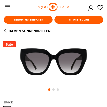
Skip
to
main
content
TERMIN VEREINBAREN
STORE-SUCHE
DAMEN SONNENBRILLEN
ARROW
BACK
Sale
Black