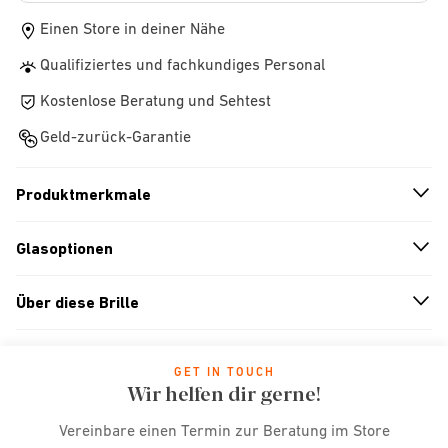
Einen Store in deiner Nähe
Qualifiziertes und fachkundiges Personal
Kostenlose Beratung und Sehtest
Geld-zurück-Garantie
Produktmerkmale
n
A
r
r
o
w
i
c
o
Glasoptionen
n
A
r
r
o
w
i
c
o
Über diese Brille
n
A
r
r
o
w
i
c
o
GET IN TOUCH
Wir helfen dir gerne!
Vereinbare einen Termin zur Beratung im Store