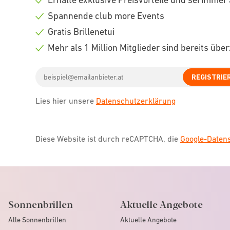
Check
Spannende club more Events
icon
Check
Gratis Brillenetui
icon
Check
Mehr als 1 Million Mitglieder sind bereits übe
icon
Check
Email
icon
REGISTRIE
address
Lies hier unsere
Datenschutzerklärung
Diese Website ist durch reCAPTCHA, die
Google-Date
Sonnenbrillen
Aktuelle Angebote
Alle Sonnenbrillen
Aktuelle Angebote