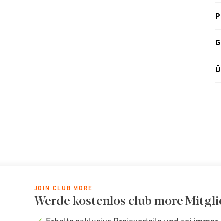
P
G
Ü
JOIN CLUB MORE
Werde kostenlos club more Mitgli
Erhalte exklusive Preisvorteile und sei immer 