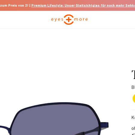
 zum Preis von 2! |
Premium Lifestyle: Unser Gleitsichtglas für noch mehr Seh
B
K
o