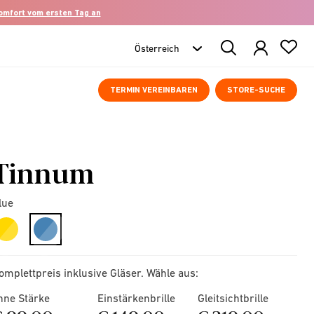
komfort vom ersten Tag an
Search
Products
TERMIN VEREINBAREN
STORE-SUCHE
Tinnum
lue
selected
omplettpreis inklusive Gläser. Wähle aus:
hne Stärke
Einstärkenbrille
Gleitsichtbrille