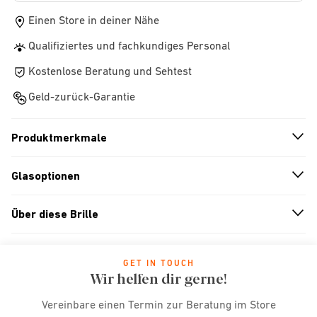
Einen Store in deiner Nähe
Qualifiziertes und fachkundiges Personal
Kostenlose Beratung und Sehtest
Geld-zurück-Garantie
Produktmerkmale
n
A
r
r
o
w
i
c
o
Glasoptionen
n
A
r
r
o
w
i
c
o
Über diese Brille
n
A
r
r
o
w
i
c
o
GET IN TOUCH
Wir helfen dir gerne!
Vereinbare einen Termin zur Beratung im Store