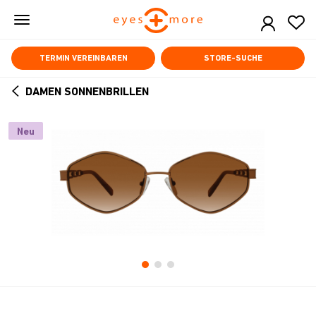
Skip
to
main
content
TERMIN VEREINBAREN
STORE-SUCHE
DAMEN SONNENBRILLEN
ARROW
BACK
Neu