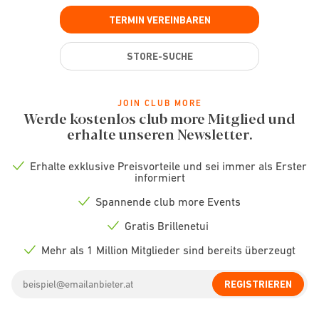
TERMIN VEREINBAREN
STORE-SUCHE
JOIN CLUB MORE
Werde kostenlos club more Mitglied und
erhalte unseren Newsletter.
Erhalte exklusive Preisvorteile und sei immer als Erster
Check
informiert
icon
Spannende club more Events
Check
icon
Gratis Brillenetui
Check
icon
Mehr als 1 Million Mitglieder sind bereits überzeugt
Check
icon
Email
REGISTRIEREN
address