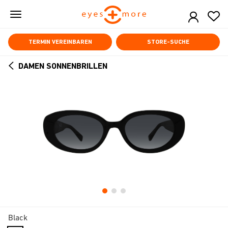
Skip
to
main
content
TERMIN VEREINBAREN
STORE-SUCHE
DAMEN SONNENBRILLEN
ARROW
BACK
Black