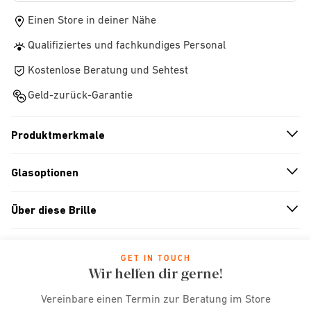
Einen Store in deiner Nähe
Qualifiziertes und fachkundiges Personal
Kostenlose Beratung und Sehtest
Geld-zurück-Garantie
Produktmerkmale
n
A
r
r
o
w
i
c
o
Glasoptionen
n
A
r
r
o
w
i
c
o
Über diese Brille
n
A
r
r
o
w
i
c
o
GET IN TOUCH
Wir helfen dir gerne!
Vereinbare einen Termin zur Beratung im Store