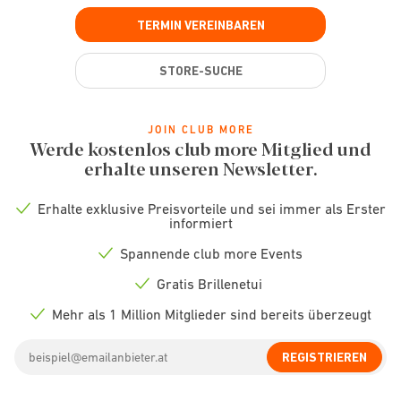
TERMIN VEREINBAREN
STORE-SUCHE
JOIN CLUB MORE
Werde kostenlos club more Mitglied und
erhalte unseren Newsletter.
Erhalte exklusive Preisvorteile und sei immer als Erster
Check
informiert
icon
Spannende club more Events
Check
icon
Gratis Brillenetui
Check
icon
Mehr als 1 Million Mitglieder sind bereits überzeugt
Check
icon
Email
REGISTRIEREN
address