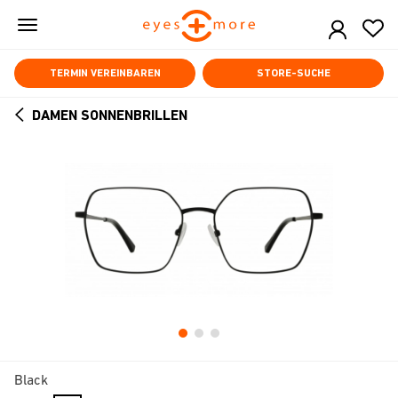
Skip
to
main
content
TERMIN VEREINBAREN
STORE-SUCHE
DAMEN SONNENBRILLEN
ARROW
BACK
Black