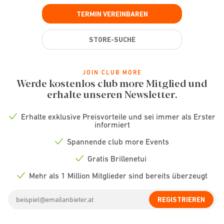
TERMIN VEREINBAREN
STORE-SUCHE
JOIN CLUB MORE
Werde kostenlos club more Mitglied und
erhalte unseren Newsletter.
Erhalte exklusive Preisvorteile und sei immer als Erster
Check
informiert
icon
Spannende club more Events
Check
icon
Gratis Brillenetui
Check
icon
Mehr als 1 Million Mitglieder sind bereits überzeugt
Check
icon
Email
REGISTRIEREN
address