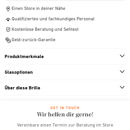
Einen Store in deiner Nähe
Qualifiziertes und fachkundiges Personal
Kostenlose Beratung und Sehtest
Geld-zurück-Garantie
Produktmerkmale
n
A
r
r
o
w
i
c
o
Glasoptionen
n
A
r
r
o
w
i
c
o
Über diese Brille
n
A
r
r
o
w
i
c
o
GET IN TOUCH
Wir helfen dir gerne!
Vereinbare einen Termin zur Beratung im Store