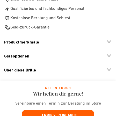
Qualifiziertes und fachkundiges Personal
Kostenlose Beratung und Sehtest
Geld-zurück-Garantie
Produktmerkmale
n
A
r
r
o
w
i
c
o
Glasoptionen
n
A
r
r
o
w
i
c
o
Über diese Brille
n
A
r
r
o
w
i
c
o
GET IN TOUCH
Wir helfen dir gerne!
Vereinbare einen Termin zur Beratung im Store
TERMIN VEREINBAREN