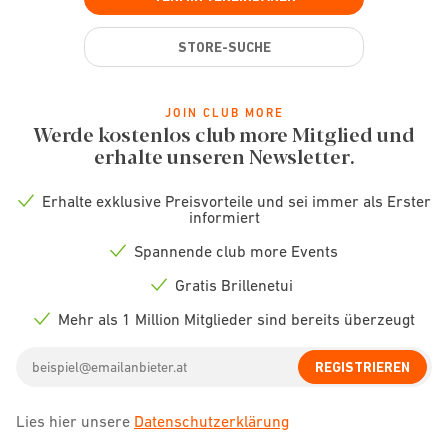
STORE-SUCHE
JOIN CLUB MORE
Werde kostenlos club more Mitglied und
erhalte unseren Newsletter.
Erhalte exklusive Preisvorteile und sei immer als Erster
Check
informiert
icon
Spannende club more Events
Check
icon
Gratis Brillenetui
Check
icon
Mehr als 1 Million Mitglieder sind bereits überzeugt
Check
icon
Email
REGISTRIEREN
address
Lies hier unsere
Datenschutzerklärung