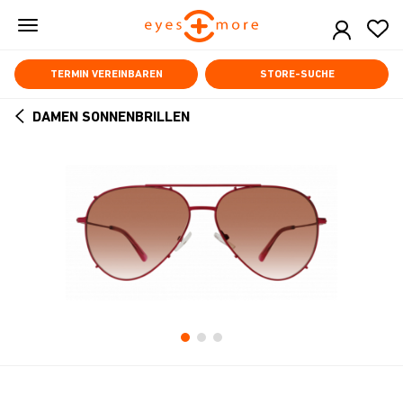
Skip
to
main
content
TERMIN VEREINBAREN
STORE-SUCHE
DAMEN SONNENBRILLEN
ARROW
BACK