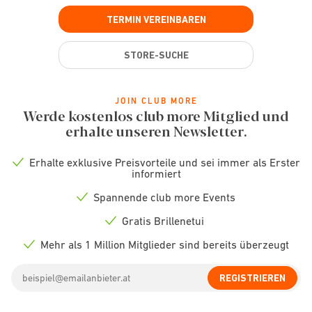
TERMIN VEREINBAREN
STORE-SUCHE
JOIN CLUB MORE
Werde kostenlos club more Mitglied und
erhalte unseren Newsletter.
Erhalte exklusive Preisvorteile und sei immer als Erster
Check
informiert
icon
Spannende club more Events
Check
icon
Gratis Brillenetui
Check
icon
Mehr als 1 Million Mitglieder sind bereits überzeugt
Check
icon
Email
REGISTRIEREN
address