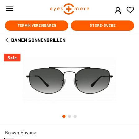
Skip
to
main
content
TERMIN VEREINBAREN
STORE-SUCHE
DAMEN SONNENBRILLEN
ARROW
BACK
Sale
Brown Havana