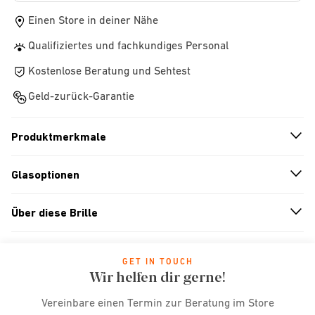
Einen Store in deiner Nähe
Qualifiziertes und fachkundiges Personal
Kostenlose Beratung und Sehtest
Geld-zurück-Garantie
Produktmerkmale
n
A
r
r
o
w
i
c
o
Glasoptionen
n
A
r
r
o
w
i
c
o
Über diese Brille
n
A
r
r
o
w
i
c
o
GET IN TOUCH
Wir helfen dir gerne!
Vereinbare einen Termin zur Beratung im Store