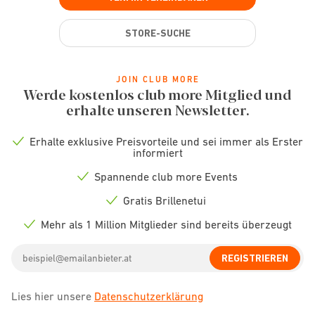
STORE-SUCHE
JOIN CLUB MORE
Werde kostenlos club more Mitglied und
erhalte unseren Newsletter.
Erhalte exklusive Preisvorteile und sei immer als Erster
Check
informiert
icon
Spannende club more Events
Check
icon
Gratis Brillenetui
Check
icon
Mehr als 1 Million Mitglieder sind bereits überzeugt
Check
icon
Email
REGISTRIEREN
address
Lies hier unsere
Datenschutzerklärung