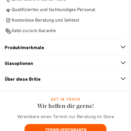
Qualifiziertes und fachkundiges Personal
Kostenlose Beratung und Sehtest
Geld-zurück-Garantie
Produktmerkmale
n
A
r
r
o
w
i
c
o
Glasoptionen
n
A
r
r
o
w
i
c
o
Über diese Brille
n
A
r
r
o
w
i
c
o
GET IN TOUCH
Wir helfen dir gerne!
Vereinbare einen Termin zur Beratung im Store
TERMIN VEREINBAREN