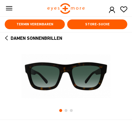
Skip
to
main
content
TERMIN VEREINBAREN
STORE-SUCHE
DAMEN SONNENBRILLEN
ARROW
BACK