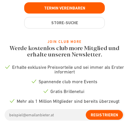
TERMIN VEREINBAREN
STORE-SUCHE
JOIN CLUB MORE
Werde kostenlos club more Mitglied und
erhalte unseren Newsletter.
Erhalte exklusive Preisvorteile und sei immer als Erster
Check
informiert
icon
Spannende club more Events
Check
icon
Gratis Brillenetui
Check
icon
Mehr als 1 Million Mitglieder sind bereits überzeugt
Check
icon
Email
REGISTRIEREN
address