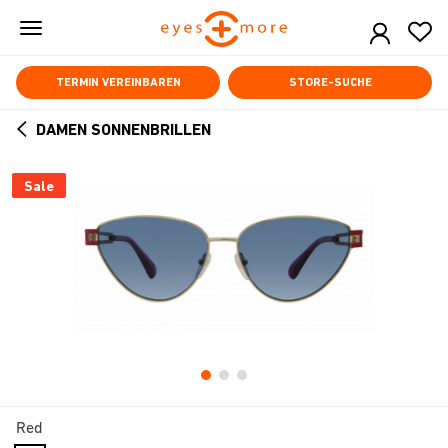
Skip
to
main
content
TERMIN VEREINBAREN
STORE-SUCHE
DAMEN SONNENBRILLEN
ARROW
BACK
Sale
Red