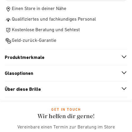
Einen Store in deiner Nähe
Qualifiziertes und fachkundiges Personal
Kostenlose Beratung und Sehtest
Geld-zurück-Garantie
Produktmerkmale
n
A
r
r
o
w
i
c
o
Glasoptionen
n
A
r
r
o
w
i
c
o
Über diese Brille
n
A
r
r
o
w
i
c
o
GET IN TOUCH
Wir helfen dir gerne!
Vereinbare einen Termin zur Beratung im Store