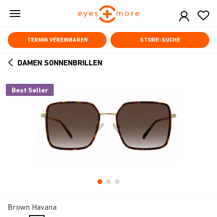
Skip
to
main
content
TERMIN VEREINBAREN
STORE-SUCHE
DAMEN SONNENBRILLEN
ARROW
BACK
Best Seller
Brown Havana