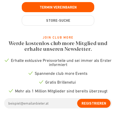
TERMIN VEREINBAREN
STORE-SUCHE
JOIN CLUB MORE
Werde kostenlos club more Mitglied und
erhalte unseren Newsletter.
Erhalte exklusive Preisvorteile und sei immer als Erster
Check
informiert
icon
Spannende club more Events
Check
icon
Gratis Brillenetui
Check
icon
Mehr als 1 Million Mitglieder sind bereits überzeugt
Check
icon
Email
REGISTRIEREN
address