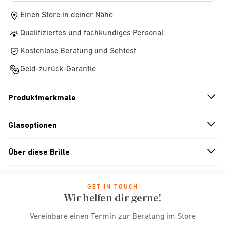
Einen Store in deiner Nähe
Qualifiziertes und fachkundiges Personal
Kostenlose Beratung und Sehtest
Geld-zurück-Garantie
Produktmerkmale
n
A
r
r
o
w
i
c
o
Glasoptionen
n
A
r
r
o
w
i
c
o
Über diese Brille
n
A
r
r
o
w
i
c
o
GET IN TOUCH
Wir helfen dir gerne!
Vereinbare einen Termin zur Beratung im Store