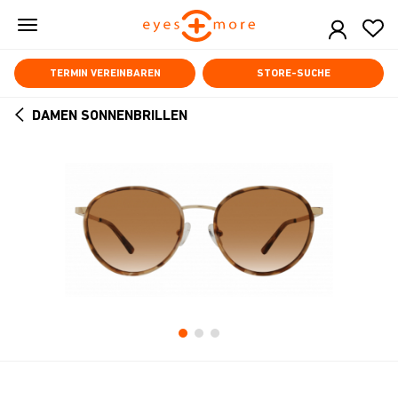
Skip
to
main
content
TERMIN VEREINBAREN
STORE-SUCHE
DAMEN SONNENBRILLEN
ARROW
BACK