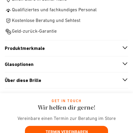
Qualifiziertes und fachkundiges Personal
Kostenlose Beratung und Sehtest
Geld-zurück-Garantie
Produktmerkmale
n
A
r
r
o
w
i
c
o
Glasoptionen
n
A
r
r
o
w
i
c
o
Über diese Brille
n
A
r
r
o
w
i
c
o
GET IN TOUCH
Wir helfen dir gerne!
Vereinbare einen Termin zur Beratung im Store
TERMIN VEREINBAREN