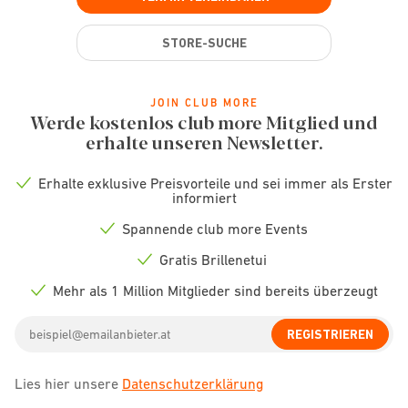
STORE-SUCHE
JOIN CLUB MORE
Werde kostenlos club more Mitglied und
erhalte unseren Newsletter.
Erhalte exklusive Preisvorteile und sei immer als Erster
Check
informiert
icon
Spannende club more Events
Check
icon
Gratis Brillenetui
Check
icon
Mehr als 1 Million Mitglieder sind bereits überzeugt
Check
icon
Email
REGISTRIEREN
address
Lies hier unsere
Datenschutzerklärung