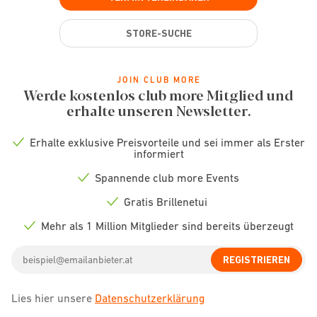
STORE-SUCHE
JOIN CLUB MORE
Werde kostenlos club more Mitglied und
erhalte unseren Newsletter.
Erhalte exklusive Preisvorteile und sei immer als Erster
Check
informiert
icon
Spannende club more Events
Check
icon
Gratis Brillenetui
Check
icon
Mehr als 1 Million Mitglieder sind bereits überzeugt
Check
icon
Email
REGISTRIEREN
address
Lies hier unsere
Datenschutzerklärung