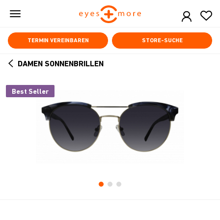
Skip
to
main
content
TERMIN VEREINBAREN
STORE-SUCHE
DAMEN SONNENBRILLEN
ARROW
BACK
Best Seller