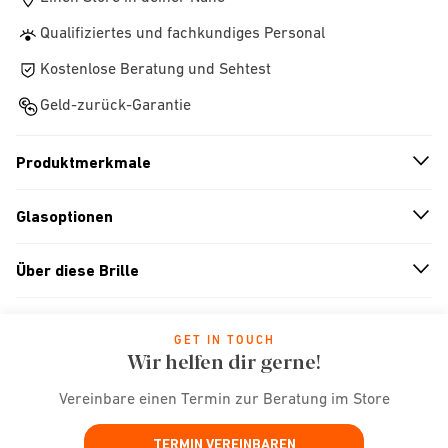
Qualifiziertes und fachkundiges Personal
Kostenlose Beratung und Sehtest
Geld-zurück-Garantie
Produktmerkmale
n
A
r
r
o
w
i
c
o
Glasoptionen
n
A
r
r
o
w
i
c
o
Über diese Brille
n
A
r
r
o
w
i
c
o
GET IN TOUCH
Wir helfen dir gerne!
Vereinbare einen Termin zur Beratung im Store
TERMIN VEREINBAREN