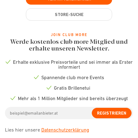
STORE-SUCHE
JOIN CLUB MORE
Werde kostenlos club more Mitglied und
erhalte unseren Newsletter.
Erhalte exklusive Preisvorteile und sei immer als Erster
Check
informiert
icon
Spannende club more Events
Check
icon
Gratis Brillenetui
Check
icon
Mehr als 1 Million Mitglieder sind bereits überzeugt
Check
icon
Email
REGISTRIEREN
address
Lies hier unsere
Datenschutzerklärung