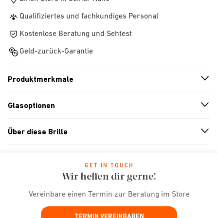
Qualifiziertes und fachkundiges Personal
Kostenlose Beratung und Sehtest
Geld-zurück-Garantie
Produktmerkmale
n
A
r
r
o
w
i
c
o
Glasoptionen
n
A
r
r
o
w
i
c
o
Über diese Brille
n
A
r
r
o
w
i
c
o
GET IN TOUCH
Wir helfen dir gerne!
Vereinbare einen Termin zur Beratung im Store
TERMIN VEREINBAREN