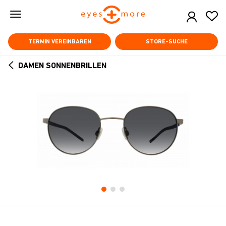
Skip
to
main
content
TERMIN VEREINBAREN
STORE-SUCHE
DAMEN SONNENBRILLEN
ARROW
BACK