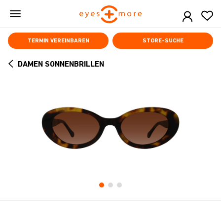
Skip
to
main
content
TERMIN VEREINBAREN
STORE-SUCHE
DAMEN SONNENBRILLEN
ARROW
BACK