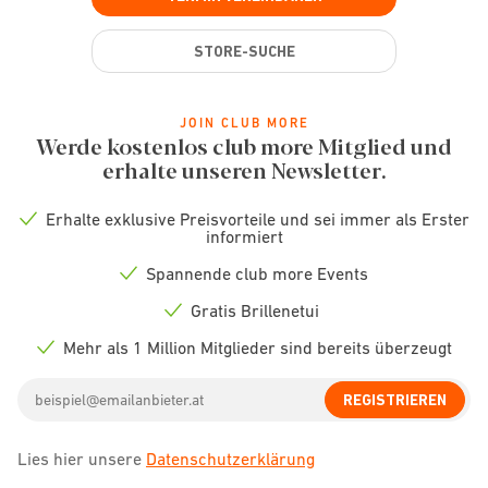
STORE-SUCHE
JOIN CLUB MORE
Werde kostenlos club more Mitglied und
erhalte unseren Newsletter.
Erhalte exklusive Preisvorteile und sei immer als Erster
Check
informiert
icon
Spannende club more Events
Check
icon
Gratis Brillenetui
Check
icon
Mehr als 1 Million Mitglieder sind bereits überzeugt
Check
icon
Email
REGISTRIEREN
address
Lies hier unsere
Datenschutzerklärung