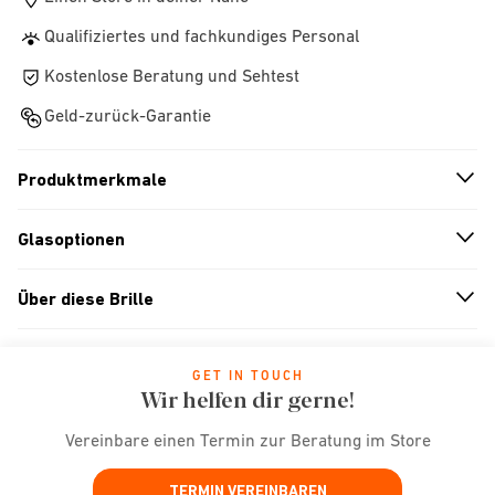
Qualifiziertes und fachkundiges Personal
Kostenlose Beratung und Sehtest
Geld-zurück-Garantie
Produktmerkmale
n
A
r
r
o
w
i
c
o
Glasoptionen
n
A
r
r
o
w
i
c
o
Über diese Brille
n
A
r
r
o
w
i
c
o
GET IN TOUCH
Wir helfen dir gerne!
Vereinbare einen Termin zur Beratung im Store
TERMIN VEREINBAREN