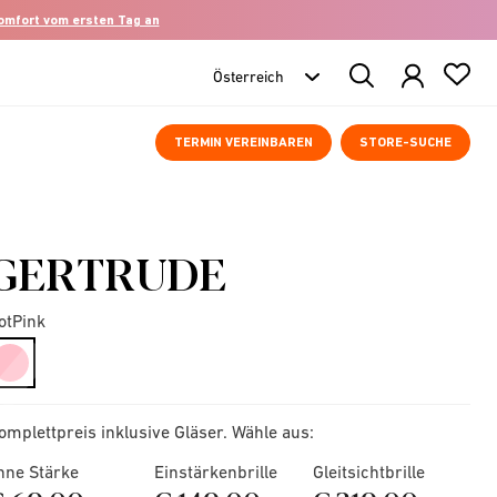
komfort vom ersten Tag an
Search
Products
TERMIN VEREINBAREN
STORE-SUCHE
GERTRUDE
otPink
selected
omplettpreis inklusive Gläser. Wähle aus:
hne Stärke
Einstärkenbrille
Gleitsichtbrille