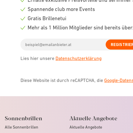
Check
Spannende club more Events
icon
Check
Gratis Brillenetui
icon
Check
Mehr als 1 Million Mitglieder sind bereits übe
icon
Check
Email
icon
REGISTRIE
address
Lies hier unsere
Datenschutzerklärung
Diese Website ist durch reCAPTCHA, die
Google-Date
Sonnenbrillen
Aktuelle Angebote
Alle Sonnenbrillen
Aktuelle Angebote