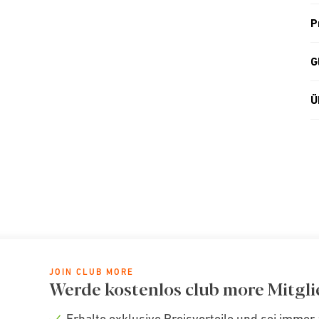
P
G
Ü
JOIN CLUB MORE
Werde kostenlos club more Mitgli
Erhalte exklusive Preisvorteile und sei immer 