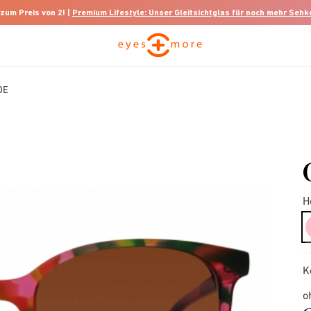
 zum Preis von 2! |
Premium Lifestyle: Unser Gleitsichtglas für noch mehr Seh
DE
H
K
o