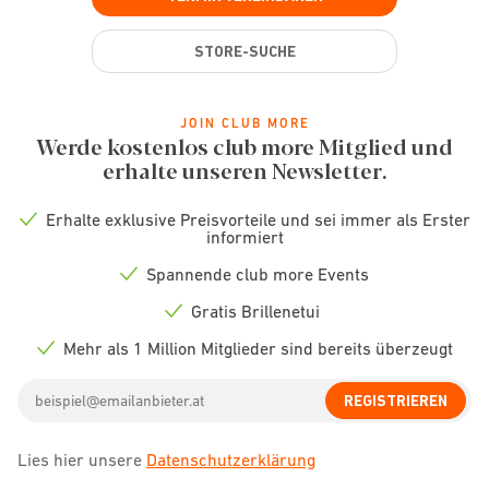
STORE-SUCHE
JOIN CLUB MORE
Werde kostenlos club more Mitglied und
erhalte unseren Newsletter.
Erhalte exklusive Preisvorteile und sei immer als Erster
Check
informiert
icon
Spannende club more Events
Check
icon
Gratis Brillenetui
Check
icon
Mehr als 1 Million Mitglieder sind bereits überzeugt
Check
icon
Email
REGISTRIEREN
address
Lies hier unsere
Datenschutzerklärung