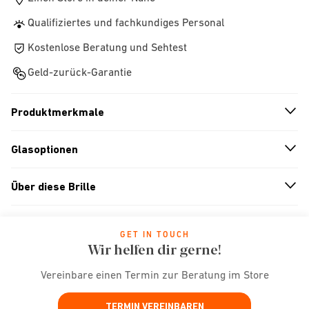
Qualifiziertes und fachkundiges Personal
Kostenlose Beratung und Sehtest
Geld-zurück-Garantie
Produktmerkmale
n
A
r
r
o
w
i
c
o
Glasoptionen
n
A
r
r
o
w
i
c
o
Über diese Brille
n
A
r
r
o
w
i
c
o
GET IN TOUCH
Wir helfen dir gerne!
Vereinbare einen Termin zur Beratung im Store
TERMIN VEREINBAREN