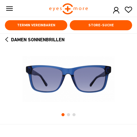
Skip
to
main
content
TERMIN VEREINBAREN
STORE-SUCHE
DAMEN SONNENBRILLEN
ARROW
BACK