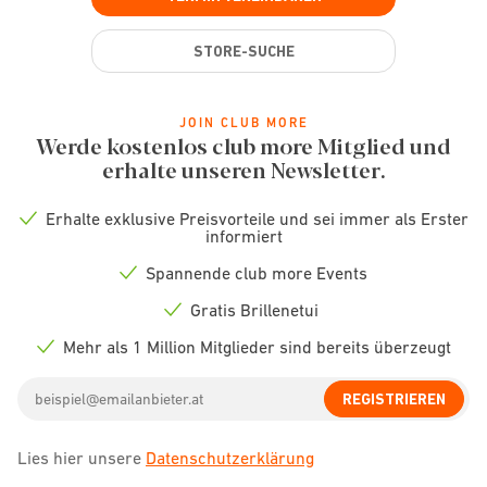
STORE-SUCHE
JOIN CLUB MORE
Werde kostenlos club more Mitglied und
erhalte unseren Newsletter.
Erhalte exklusive Preisvorteile und sei immer als Erster
Check
informiert
icon
Spannende club more Events
Check
icon
Gratis Brillenetui
Check
icon
Mehr als 1 Million Mitglieder sind bereits überzeugt
Check
icon
Email
REGISTRIEREN
address
Lies hier unsere
Datenschutzerklärung