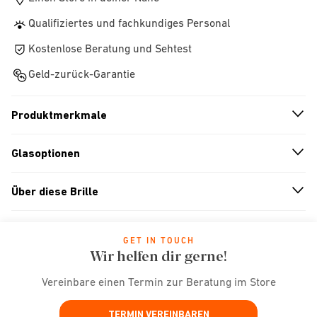
Qualifiziertes und fachkundiges Personal
Kostenlose Beratung und Sehtest
Geld-zurück-Garantie
Produktmerkmale
n
A
r
r
o
w
i
c
o
Glasoptionen
n
A
r
r
o
w
i
c
o
Über diese Brille
n
A
r
r
o
w
i
c
o
GET IN TOUCH
Wir helfen dir gerne!
Vereinbare einen Termin zur Beratung im Store
TERMIN VEREINBAREN