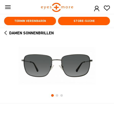
Skip
to
main
content
TERMIN VEREINBAREN
STORE-SUCHE
DAMEN SONNENBRILLEN
ARROW
BACK