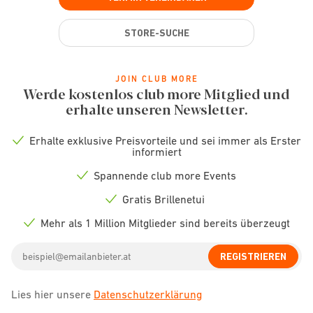
STORE-SUCHE
JOIN CLUB MORE
Werde kostenlos club more Mitglied und
erhalte unseren Newsletter.
Erhalte exklusive Preisvorteile und sei immer als Erster
Check
informiert
icon
Spannende club more Events
Check
icon
Gratis Brillenetui
Check
icon
Mehr als 1 Million Mitglieder sind bereits überzeugt
Check
icon
Email
REGISTRIEREN
address
Lies hier unsere
Datenschutzerklärung