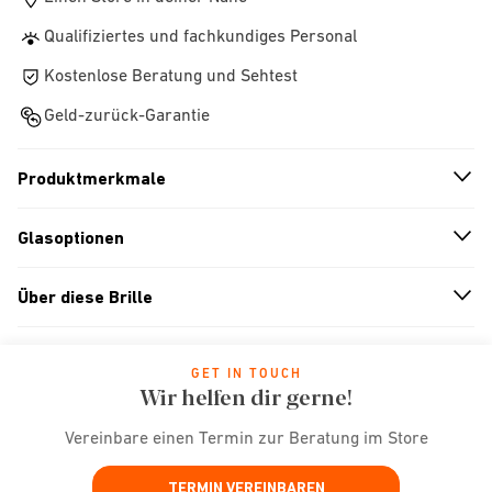
Qualifiziertes und fachkundiges Personal
Kostenlose Beratung und Sehtest
Geld-zurück-Garantie
Produktmerkmale
n
A
r
r
o
w
i
c
o
Glasoptionen
n
A
r
r
o
w
i
c
o
Über diese Brille
n
A
r
r
o
w
i
c
o
GET IN TOUCH
Wir helfen dir gerne!
Vereinbare einen Termin zur Beratung im Store
TERMIN VEREINBAREN