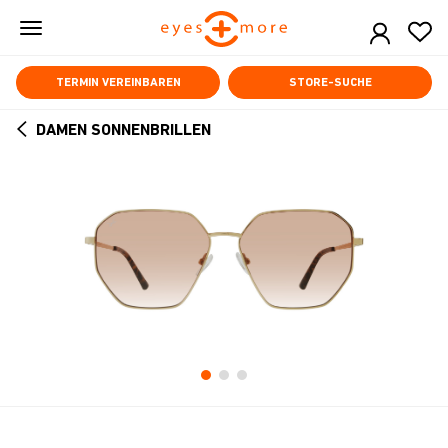
Skip
to
main
content
TERMIN VEREINBAREN
STORE-SUCHE
DAMEN SONNENBRILLEN
ARROW
BACK