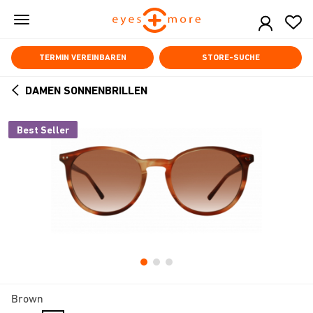
Skip
to
main
content
TERMIN VEREINBAREN
STORE-SUCHE
DAMEN SONNENBRILLEN
ARROW
BACK
Best Seller
Brown