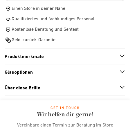
Einen Store in deiner Nähe
Qualifiziertes und fachkundiges Personal
Kostenlose Beratung und Sehtest
Geld-zurück-Garantie
Produktmerkmale
n
A
r
r
o
w
i
c
o
Glasoptionen
n
A
r
r
o
w
i
c
o
Über diese Brille
n
A
r
r
o
w
i
c
o
GET IN TOUCH
Wir helfen dir gerne!
Vereinbare einen Termin zur Beratung im Store