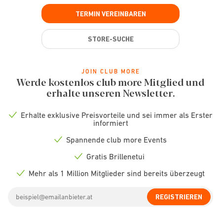
TERMIN VEREINBAREN
STORE-SUCHE
JOIN CLUB MORE
Werde kostenlos club more Mitglied und
erhalte unseren Newsletter.
Erhalte exklusive Preisvorteile und sei immer als Erster
Check
informiert
icon
Spannende club more Events
Check
icon
Gratis Brillenetui
Check
icon
Mehr als 1 Million Mitglieder sind bereits überzeugt
Check
icon
Email
REGISTRIEREN
address