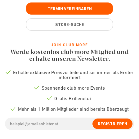
TERMIN VEREINBAREN
STORE-SUCHE
JOIN CLUB MORE
Werde kostenlos club more Mitglied und
erhalte unseren Newsletter.
Erhalte exklusive Preisvorteile und sei immer als Erster
Check
informiert
icon
Spannende club more Events
Check
icon
Gratis Brillenetui
Check
icon
Mehr als 1 Million Mitglieder sind bereits überzeugt
Check
icon
Email
REGISTRIEREN
address