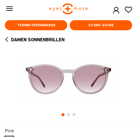
Skip
to
main
content
TERMIN VEREINBAREN
STORE-SUCHE
DAMEN SONNENBRILLEN
ARROW
BACK
Pink