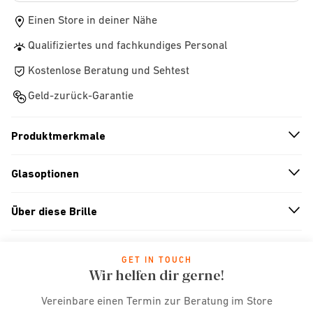
Einen Store in deiner Nähe
Qualifiziertes und fachkundiges Personal
Kostenlose Beratung und Sehtest
Geld-zurück-Garantie
Produktmerkmale
n
A
r
r
o
w
i
c
o
Glasoptionen
n
A
r
r
o
w
i
c
o
Über diese Brille
n
A
r
r
o
w
i
c
o
GET IN TOUCH
Wir helfen dir gerne!
Vereinbare einen Termin zur Beratung im Store