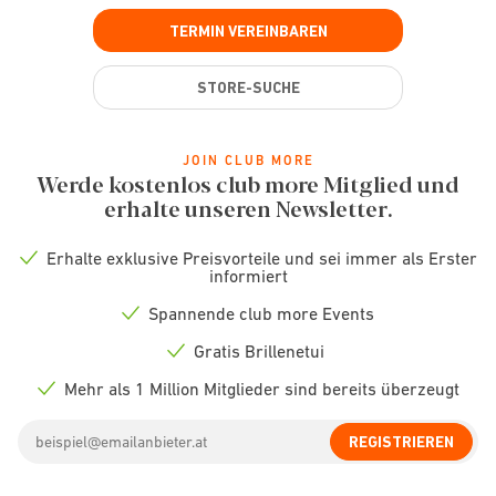
TERMIN VEREINBAREN
STORE-SUCHE
JOIN CLUB MORE
Werde kostenlos club more Mitglied und
erhalte unseren Newsletter.
Erhalte exklusive Preisvorteile und sei immer als Erster
Check
informiert
icon
Spannende club more Events
Check
icon
Gratis Brillenetui
Check
icon
Mehr als 1 Million Mitglieder sind bereits überzeugt
Check
icon
Email
REGISTRIEREN
address