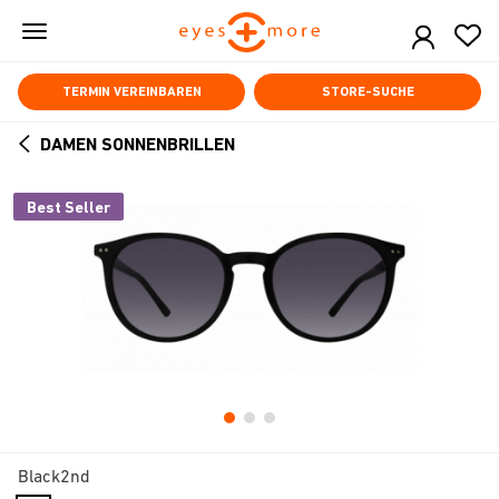
Skip
to
main
content
TERMIN VEREINBAREN
STORE-SUCHE
DAMEN SONNENBRILLEN
ARROW
BACK
Best Seller
Black2nd