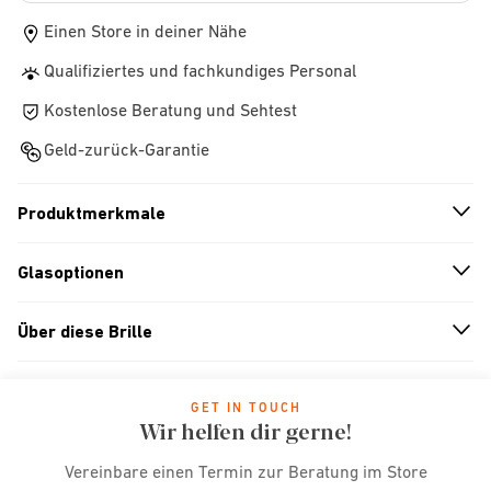
Einen Store in deiner Nähe
Qualifiziertes und fachkundiges Personal
Kostenlose Beratung und Sehtest
Geld-zurück-Garantie
Produktmerkmale
n
A
r
r
o
w
i
c
o
Glasoptionen
n
A
r
r
o
w
i
c
o
Über diese Brille
n
A
r
r
o
w
i
c
o
GET IN TOUCH
Wir helfen dir gerne!
Vereinbare einen Termin zur Beratung im Store