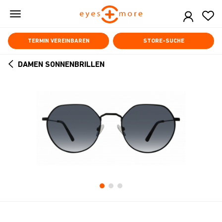
Skip
to
main
content
TERMIN VEREINBAREN
STORE-SUCHE
DAMEN SONNENBRILLEN
ARROW
BACK