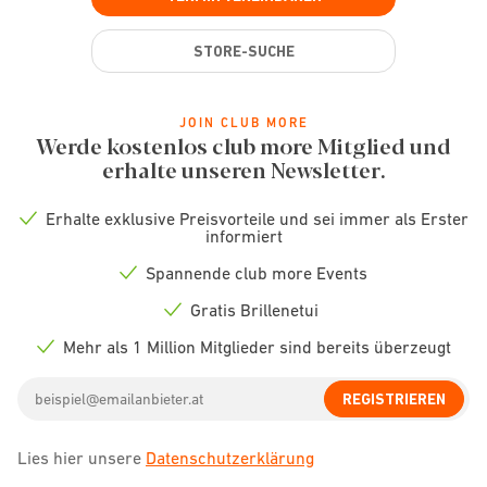
STORE-SUCHE
JOIN CLUB MORE
Werde kostenlos club more Mitglied und
erhalte unseren Newsletter.
Erhalte exklusive Preisvorteile und sei immer als Erster
Check
informiert
icon
Spannende club more Events
Check
icon
Gratis Brillenetui
Check
icon
Mehr als 1 Million Mitglieder sind bereits überzeugt
Check
icon
Email
REGISTRIEREN
address
Lies hier unsere
Datenschutzerklärung