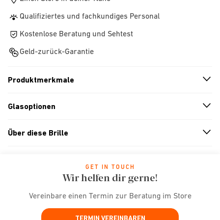
Qualifiziertes und fachkundiges Personal
Kostenlose Beratung und Sehtest
Geld-zurück-Garantie
Produktmerkmale
n
A
r
r
o
w
i
c
o
Glasoptionen
n
A
r
r
o
w
i
c
o
Über diese Brille
n
A
r
r
o
w
i
c
o
GET IN TOUCH
Wir helfen dir gerne!
Vereinbare einen Termin zur Beratung im Store
TERMIN VEREINBAREN