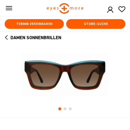
Skip
to
main
content
TERMIN VEREINBAREN
STORE-SUCHE
DAMEN SONNENBRILLEN
ARROW
BACK