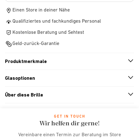
Einen Store in deiner Nähe
Qualifiziertes und fachkundiges Personal
Kostenlose Beratung und Sehtest
Geld-zurück-Garantie
Produktmerkmale
n
A
r
r
o
w
i
c
o
Glasoptionen
n
A
r
r
o
w
i
c
o
Über diese Brille
n
A
r
r
o
w
i
c
o
GET IN TOUCH
Wir helfen dir gerne!
Vereinbare einen Termin zur Beratung im Store