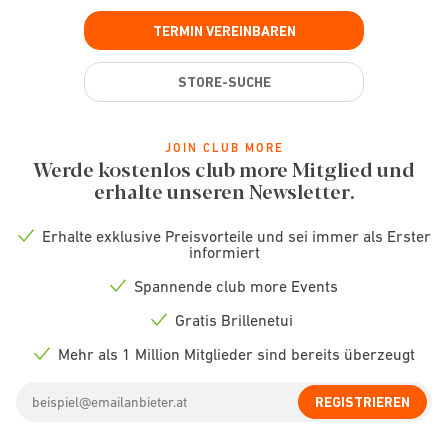
TERMIN VEREINBAREN
STORE-SUCHE
JOIN CLUB MORE
Werde kostenlos club more Mitglied und
erhalte unseren Newsletter.
Erhalte exklusive Preisvorteile und sei immer als Erster
Check
informiert
icon
Spannende club more Events
Check
icon
Gratis Brillenetui
Check
icon
Mehr als 1 Million Mitglieder sind bereits überzeugt
Check
icon
Email
REGISTRIEREN
address