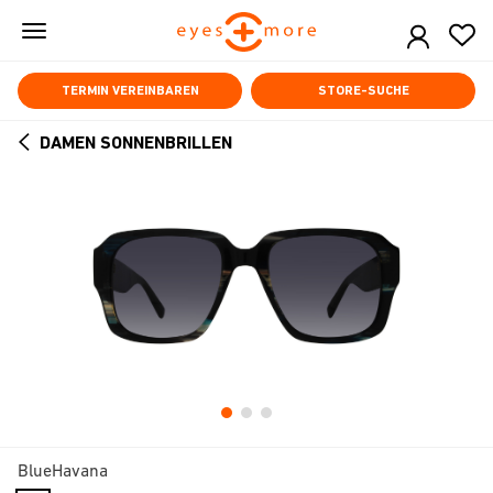
Skip
to
main
content
TERMIN VEREINBAREN
STORE-SUCHE
DAMEN SONNENBRILLEN
ARROW
BACK
BlueHavana