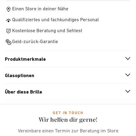
Einen Store in deiner Nähe
Qualifiziertes und fachkundiges Personal
Kostenlose Beratung und Sehtest
Geld-zurück-Garantie
Produktmerkmale
n
A
r
r
o
w
i
c
o
Glasoptionen
n
A
r
r
o
w
i
c
o
Über diese Brille
n
A
r
r
o
w
i
c
o
GET IN TOUCH
Wir helfen dir gerne!
Vereinbare einen Termin zur Beratung im Store