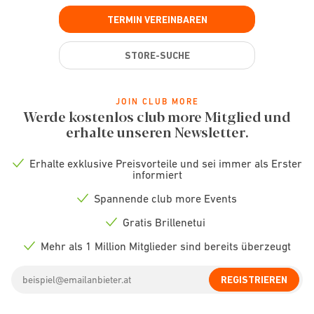
TERMIN VEREINBAREN
STORE-SUCHE
JOIN CLUB MORE
Werde kostenlos club more Mitglied und
erhalte unseren Newsletter.
Erhalte exklusive Preisvorteile und sei immer als Erster
Check
informiert
icon
Spannende club more Events
Check
icon
Gratis Brillenetui
Check
icon
Mehr als 1 Million Mitglieder sind bereits überzeugt
Check
icon
Email
REGISTRIEREN
address