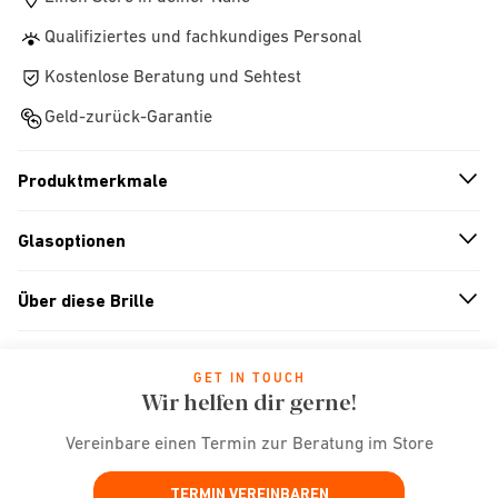
Qualifiziertes und fachkundiges Personal
Kostenlose Beratung und Sehtest
Geld-zurück-Garantie
Produktmerkmale
n
A
r
r
o
w
i
c
o
Glasoptionen
n
A
r
r
o
w
i
c
o
Über diese Brille
n
A
r
r
o
w
i
c
o
GET IN TOUCH
Wir helfen dir gerne!
Vereinbare einen Termin zur Beratung im Store
TERMIN VEREINBAREN