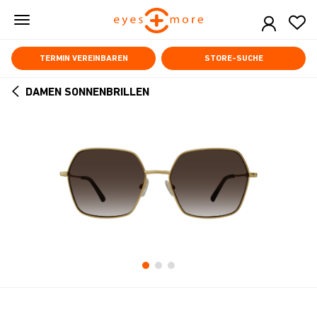
Skip
to
main
content
TERMIN VEREINBAREN
STORE-SUCHE
DAMEN SONNENBRILLEN
ARROW
BACK