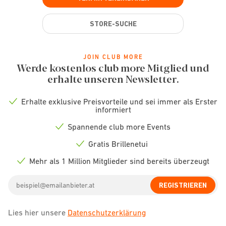
STORE-SUCHE
JOIN CLUB MORE
Werde kostenlos club more Mitglied und
erhalte unseren Newsletter.
Erhalte exklusive Preisvorteile und sei immer als Erster
Check
informiert
icon
Spannende club more Events
Check
icon
Gratis Brillenetui
Check
icon
Mehr als 1 Million Mitglieder sind bereits überzeugt
Check
icon
Email
REGISTRIEREN
address
Lies hier unsere
Datenschutzerklärung