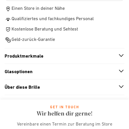
Einen Store in deiner Nähe
Qualifiziertes und fachkundiges Personal
Kostenlose Beratung und Sehtest
Geld-zurück-Garantie
Produktmerkmale
n
A
r
r
o
w
i
c
o
Glasoptionen
n
A
r
r
o
w
i
c
o
Über diese Brille
n
A
r
r
o
w
i
c
o
GET IN TOUCH
Wir helfen dir gerne!
Vereinbare einen Termin zur Beratung im Store