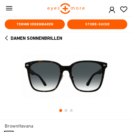
Skip
to
main
content
TERMIN VEREINBAREN
STORE-SUCHE
DAMEN SONNENBRILLEN
ARROW
BACK
BrownHavana