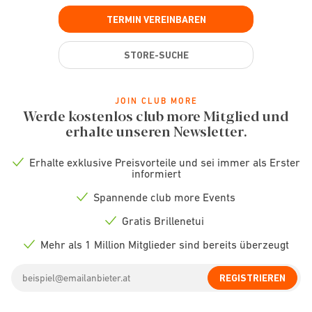
TERMIN VEREINBAREN
STORE-SUCHE
JOIN CLUB MORE
Werde kostenlos club more Mitglied und
erhalte unseren Newsletter.
Erhalte exklusive Preisvorteile und sei immer als Erster
Check
informiert
icon
Spannende club more Events
Check
icon
Gratis Brillenetui
Check
icon
Mehr als 1 Million Mitglieder sind bereits überzeugt
Check
icon
Email
REGISTRIEREN
address