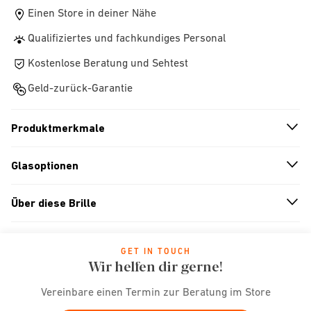
Einen Store in deiner Nähe
Qualifiziertes und fachkundiges Personal
Kostenlose Beratung und Sehtest
Geld-zurück-Garantie
Produktmerkmale
n
A
r
r
o
w
i
c
o
Glasoptionen
n
A
r
r
o
w
i
c
o
Über diese Brille
n
A
r
r
o
w
i
c
o
GET IN TOUCH
Wir helfen dir gerne!
Vereinbare einen Termin zur Beratung im Store