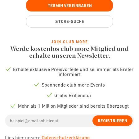
TERMIN VEREINBAREN
STORE-SUCHE
JOIN CLUB MORE
Werde kostenlos club more Mitglied und
erhalte unseren Newsletter.
Erhalte exklusive Preisvorteile und sei immer als Erster
Check
informiert
icon
Spannende club more Events
Check
icon
Gratis Brillenetui
Check
icon
Mehr als 1 Million Mitglieder sind bereits überzeugt
Check
icon
Email
REGISTRIEREN
address
Lies hier unsere
Datenschutzerklärung