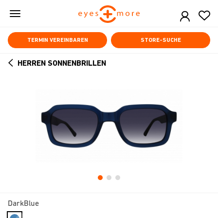
Skip
to
main
content
TERMIN VEREINBAREN
STORE-SUCHE
HERREN SONNENBRILLEN
ARROW
BACK
DarkBlue