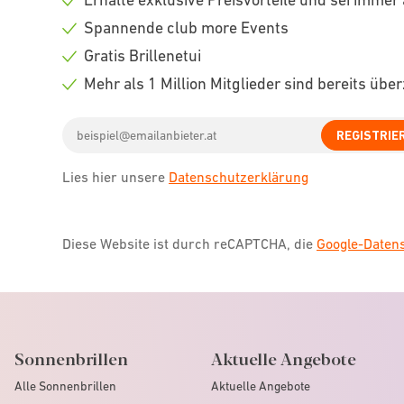
Check
Spannende club more Events
icon
Check
Gratis Brillenetui
icon
Check
Mehr als 1 Million Mitglieder sind bereits übe
icon
Check
Email
icon
REGISTRIE
address
Lies hier unsere
Datenschutzerklärung
Diese Website ist durch reCAPTCHA, die
Google-Date
Sonnenbrillen
Aktuelle Angebote
Alle Sonnenbrillen
Aktuelle Angebote