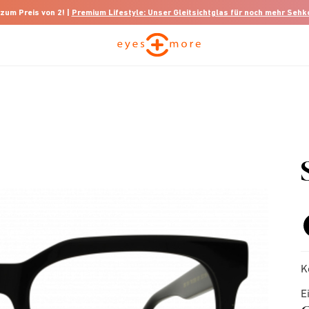
 zum Preis von 2! |
Premium Lifestyle: Unser Gleitsichtglas für noch mehr Seh
K
E