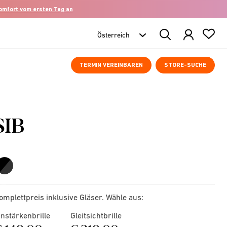
komfort vom ersten Tag an
Search
Products
TERMIN VEREINBAREN
STORE-SUCHE
SIB
omplettpreis inklusive Gläser. Wähle aus:
instärkenbrille
Gleitsichtbrille