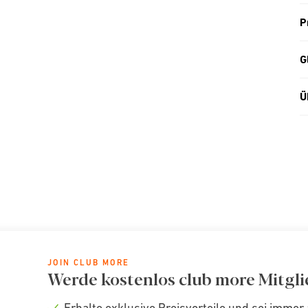
P
G
Ü
JOIN CLUB MORE
Werde kostenlos club more Mitgli
Erhalte exklusive Preisvorteile und sei immer 