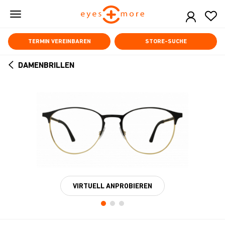
Skip
to
main
content
TERMIN VEREINBAREN
STORE-SUCHE
DAMENBRILLEN
ARROW
BACK
VIRTUELL ANPROBIEREN