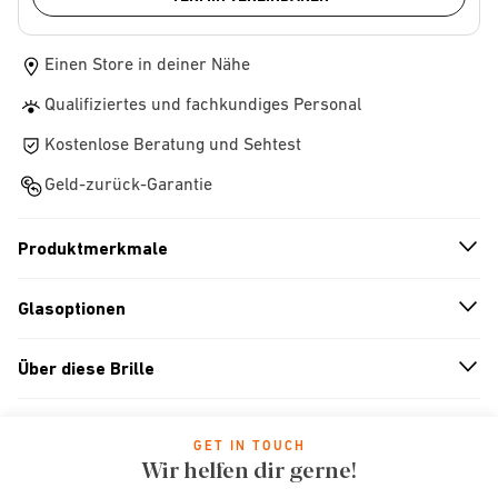
Einen Store in deiner Nähe
Qualifiziertes und fachkundiges Personal
Kostenlose Beratung und Sehtest
Geld-zurück-Garantie
Produktmerkmale
n
A
r
r
o
w
i
c
o
Glasoptionen
n
A
r
r
o
w
i
c
o
Über diese Brille
n
A
r
r
o
w
i
c
o
GET IN TOUCH
Wir helfen dir gerne!