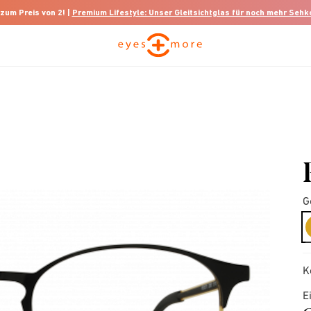
 zum Preis von 2! |
Premium Lifestyle: Unser Gleitsichtglas für noch mehr Seh
G
K
E