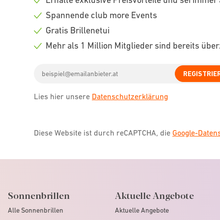
Check
Spannende club more Events
icon
Check
Gratis Brillenetui
icon
Check
Mehr als 1 Million Mitglieder sind bereits übe
icon
Check
Email
icon
REGISTRIE
address
Lies hier unsere
Datenschutzerklärung
Diese Website ist durch reCAPTCHA, die
Google-Date
Sonnenbrillen
Aktuelle Angebote
Alle Sonnenbrillen
Aktuelle Angebote