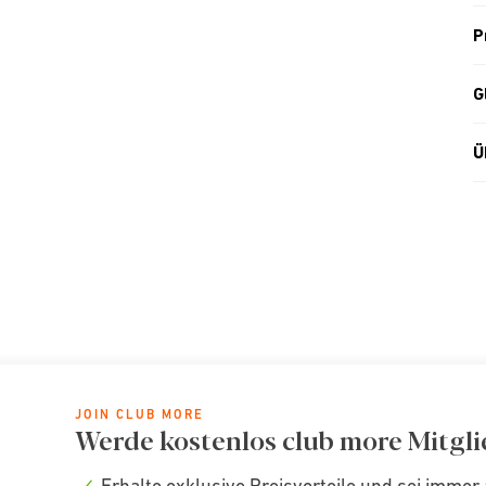
P
G
Ü
JOIN CLUB MORE
Werde kostenlos club more Mitgli
Erhalte exklusive Preisvorteile und sei immer 