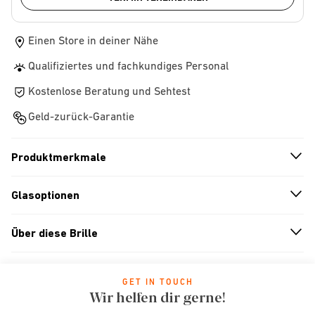
Einen Store in deiner Nähe
Qualifiziertes und fachkundiges Personal
Kostenlose Beratung und Sehtest
Geld-zurück-Garantie
Produktmerkmale
n
A
r
r
o
w
i
c
o
Glasoptionen
n
A
r
r
o
w
i
c
o
Über diese Brille
n
A
r
r
o
w
i
c
o
GET IN TOUCH
Wir helfen dir gerne!