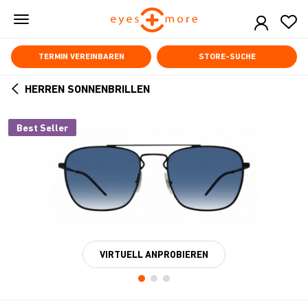
Skip
to
main
content
TERMIN VEREINBAREN
STORE-SUCHE
HERREN SONNENBRILLEN
ARROW
BACK
Best Seller
VIRTUELL ANPROBIEREN